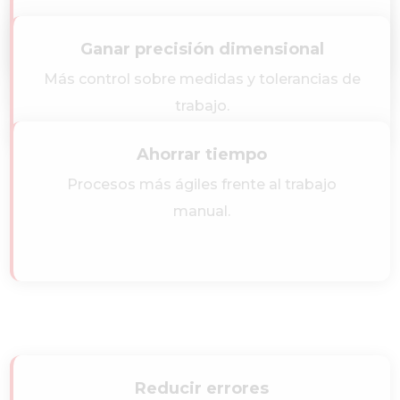
Mejor acabado
Mayor consistencia entre piezas y espesores
Ganar precisión dimensional
más homogéneos.
Superficies más limpias y mejor preparación
Más control sobre medidas y tolerancias de
del material.
trabajo.
Ahorrar tiempo
Procesos más ágiles frente al trabajo
manual.
Reducir errores