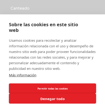
Canteado
Automatización
Sobre las cookies en este sitio
web
Fabricación mobiliario
Usamos cookies para recolectar y analizar
HABLA CON UN ASESOR
información relacionada con el uso y desempeño de
nuestro sitio web para poder proveer funcionalidades
info@suministrosmaiz.com
relacionadas con las redes sociales, y para mejorar y
personalizar adecuadamente el contenido y
+34 943 36 99 39
publicidad en nuestro sitio web.
Polígono Ugaldea, 18. 20170 USURBIL
Más información
Permitir todas las cookies
Denegar todo